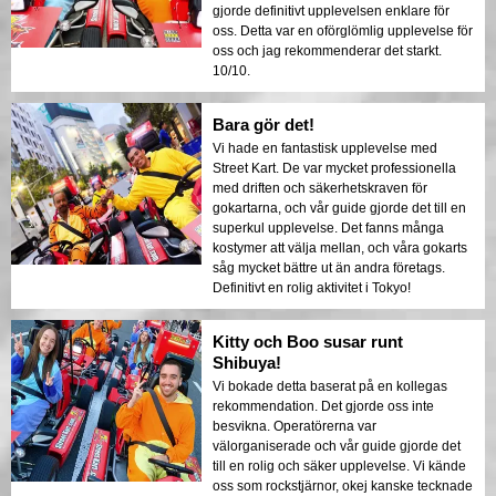
gjorde definitivt upplevelsen enklare för
oss. Detta var en oförglömlig upplevelse för
oss och jag rekommenderar det starkt.
10/10.
Bara gör det!
Vi hade en fantastisk upplevelse med
Street Kart. De var mycket professionella
med driften och säkerhetskraven för
gokartarna, och vår guide gjorde det till en
superkul upplevelse. Det fanns många
kostymer att välja mellan, och våra gokarts
såg mycket bättre ut än andra företags.
Definitivt en rolig aktivitet i Tokyo!
Kitty och Boo susar runt
Shibuya!
Vi bokade detta baserat på en kollegas
rekommendation. Det gjorde oss inte
besvikna. Operatörerna var
välorganiserade och vår guide gjorde det
till en rolig och säker upplevelse. Vi kände
oss som rockstjärnor, okej kanske tecknade