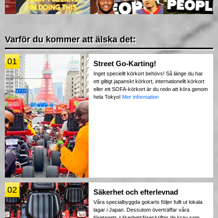
Varför du kommer att älska det:
01
Street Go-Karting!
Inget speciellt körkort behövs! Så länge du har
ett giltigt japanskt körkort, internationellt körkort
eller ett SOFA-körkort är du redo att köra genom
hela Tokyo!
Mer information
02
Säkerhet och efterlevnad
Våra specialbyggda gokarts följer fullt ut lokala
lagar i Japan. Dessutom överträffar våra
företagets säkerhetsföreskrifter de krav som