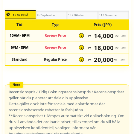
8 / Augusti
9 / September
10 / Oktober
11 / November
Tid
Typ
Pris (JPY)
14,000 ~
10AM - 6PM
Review Price
JPY
/pax
¥
18,000 ~
6PM - 8PM
Review Price
JPY
/pax
¥
20,000~
Standard
Regular Price
JPY
/pax
¥
Recensionspris / Tidig Bokningsrecensionspris / Recensionspriset
gäller när du planerar att dela din upplevelse.
Detta gäller dock inte för sociala medieplattformar där
recensionsbaserade rabatter är förbjudna.
**Recensionspriset tillämpas automatiskt vid onlinebokning. Om
du vill använda det ordinarie priset, till exempel om du vill hålla
upplevelsen konfidentiell, vänligen informera vår
bokningscentralpersonal via meddelande.