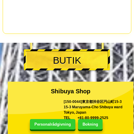
BUTIK
Shibuya Shop
[150-0044]東京都渋谷区円山町15-3
15-3 Maruyama-Cho Shibuya ward
Tokyo, Japan
TEL
+81-80-9999-2525
E-post
shina@kart.st
Personalrådgivning
Bokning