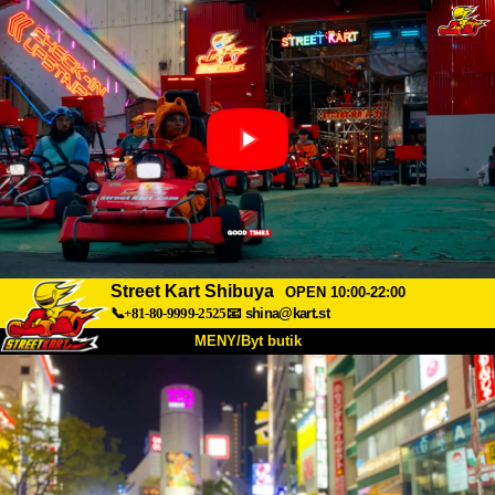
Street Kart Shibuya
OPEN 10:00-22:00
📞+81-80-9999-2525
📧
shina@kart.st
MENY/Byt butik
HEM
Om oss
Specifikationer
Pris
Hitta hit
Röster
FAQ