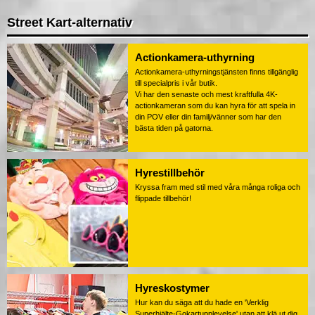
Street Kart-alternativ
Actionkamera-uthyrning
Actionkamera-uthyrningstjänsten finns tillgänglig
till specialpris i vår butik.
Vi har den senaste och mest kraftfulla 4K-
actionkameran som du kan hyra för att spela in
din POV eller din familj/vänner som har den
bästa tiden på gatorna.
Hyrestillbehör
Kryssa fram med stil med våra många roliga och
flippade tillbehör!
Hyreskostymer
Hur kan du säga att du hade en 'Verklig
Superhjälte-Gokartupplevelse' utan att klä ut dig