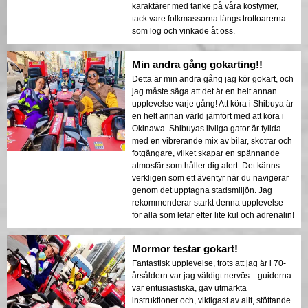
karaktärer med tanke på våra kostymer,
tack vare folkmassorna längs trottoarerna
som log och vinkade åt oss.
Min andra gång gokarting!!
Detta är min andra gång jag kör gokart, och
jag måste säga att det är en helt annan
upplevelse varje gång! Att köra i Shibuya är
en helt annan värld jämfört med att köra i
Okinawa. Shibuyas livliga gator är fyllda
med en vibrerande mix av bilar, skotrar och
fotgängare, vilket skapar en spännande
atmosfär som håller dig alert. Det känns
verkligen som ett äventyr när du navigerar
genom det upptagna stadsmiljön. Jag
rekommenderar starkt denna upplevelse
för alla som letar efter lite kul och adrenalin!
Mormor testar gokart!
Fantastisk upplevelse, trots att jag är i 70-
årsåldern var jag väldigt nervös... guiderna
var entusiastiska, gav utmärkta
instruktioner och, viktigast av allt, stöttande