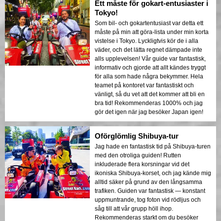
Ett måste för gokart-entusiaster i
Tokyo!
Som bil- och gokartentusiast var detta ett
måste på min att göra-lista under min korta
vistelse i Tokyo. Lyckligtvis kör de i alla
väder, och det lätta regnet dämpade inte
alls upplevelsen! Vår guide var fantastisk,
informativ och gjorde att allt kändes tryggt
för alla som hade några bekymmer. Hela
teamet på kontoret var fantastiskt och
vänligt, så du vet att det kommer att bli en
bra tid! Rekommenderas 1000% och jag
gör det igen när jag besöker Japan igen!
Oförglömlig Shibuya-tur
Jag hade en fantastisk tid på Shibuya-turen
med den otroliga guiden! Rutten
inkluderade flera korsningar vid det
ikoniska Shibuya-korset, och jag kände mig
alltid säker på grund av den långsamma
trafiken. Guiden var fantastisk — konstant
uppmuntrande, tog foton vid rödljus och
såg till att vår grupp höll ihop.
Rekommenderas starkt om du besöker