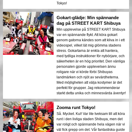
Tokyo!
Gokart-glädje: Min spännande
dag på STREET KART Shibuya
Min upplevelse på STREET KART Shibuya
var en spännande flykt. Att köra gokart
genom gatorna kändes som att kliva in i ett
videospel, vilket lät mig glömma stadens
stress. Gokartarna är enkla att hantera,
med tydliga instruktioner för nybörjare, och
säkerheten är en hög prioritet. Den vänliga
personalen gjorde upplevelsen ännu
roligare när vi körde förbi Shibuyas
landmärken och njöt av sevärdheterna.
Med möjligheten att välja kostymer är det
perfekt för grupper. Jag rekommenderar
starkt detta unika och minnesvärda äventyr!
Zooma runt Tokyo!
Så. Mycket. Kul! Var lite tveksam till att köra
runt i den livliga staden Shibuya, men det
var roligt och spännande hela vägen när vi
väl fick grepp om det. Vår fantastiska guide