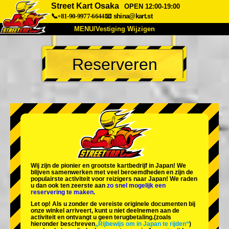
Street Kart Osaka
OPEN 12:00-19:00
📞+81-90-9977-6644
📧
shina@kart.st
MENU/Vestiging Wijzigen
TOP
Reserveren
Over Ons
Specificaties
Prijs
Bereikbaarheid
Reviews
Veelgestelde Vragen
Bedrijf
Reserveren
Vestiging Wijzigen
Tokio Shinagawa
Tokio Akihabara#1
Tokio Akihabara#2
Tokio Shibuya
Wij zijn de
pionier
en
grootste kartbedrijf
in Japan! We
Tokio Shibuya Annex
Tokio Baai
blijven samenwerken met
veel beroemdheden
en zijn de
populairste activiteit
voor reizigers naar Japan! We raden
u dan ook ten zeerste aan
zo snel mogelijk een
Tokio Asakusa
Osaka
reservering te maken.
Let op! Als u zonder de vereiste originele documenten bij
Okinawa
onze winkel arriveert, kunt u niet deelnemen aan de
activiteit en ontvangt u geen terugbetaling.
(zoals
hieronder beschreven
„Rijbewijs om in Japan te rijden“
)