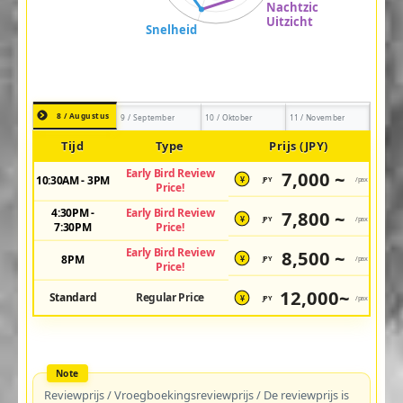
8 / Augustus
9 / September
10 / Oktober
11 / November
Tijd
Type
Prijs (JPY)
Early Bird Review
7,000 ~
10:30AM - 3PM
JPY
/pax
¥
Price!
4:30PM -
Early Bird Review
7,800 ~
JPY
/pax
¥
7:30PM
Price!
Early Bird Review
8,500 ~
8PM
JPY
/pax
¥
Price!
12,000~
Standard
Regular Price
JPY
/pax
¥
Reviewprijs / Vroegboekingsreviewprijs / De reviewprijs is