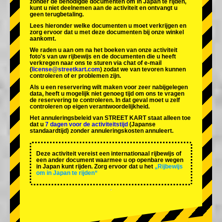
zonder de benodigde documenten om in Japan te rijden,
kunt u niet deelnemen aan de activiteit en ontvangt u
geen terugbetaling.
Lees hieronder welke documenten u moet verkrijgen en
zorg ervoor dat u met deze documenten bij onze winkel
aankomt.
We raden u aan om na het boeken van onze activiteit
foto's van uw rijbewijs en de documenten die u heeft
verkregen naar ons te sturen via chat of e-mail
(
license@streetkart.com
) zodat we van tevoren kunnen
controleren of er problemen zijn.
Als u een reservering wilt maken voor zeer nabijgelegen
data, heeft u mogelijk niet genoeg tijd om ons te vragen
de reservering te controleren. In dat geval moet u zelf
controleren op eigen verantwoordelijkheid.
Het annuleringsbeleid van STREET KART staat alleen toe
dat u
7 dagen voor de activiteitstijd
(Japanse
standaardtijd) zonder annuleringskosten annuleert.
Deze activiteit vereist een internationaal rijbewijs of
een ander document waarmee u op openbare wegen
in Japan kunt rijden. Zorg ervoor dat u het
„Rijbewijs
om in Japan te rijden“