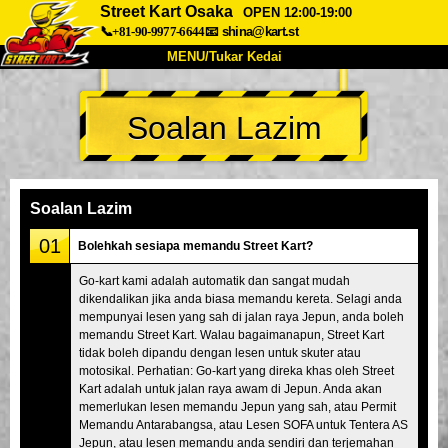
Street Kart Osaka
OPEN 12:00-19:00
📞+81-90-9977-6644
📧
shina@kart.st
MENU/Tukar Kedai
UTAMA
Soalan Lazim
Tentang
Spesifikasi
Harga
Akses
Suara
Soalan Lazim
Syarikat
Tempahan
Soalan Lazim
Tukar Kedai
01
Bolehkah sesiapa memandu Street Kart?
Tokyo Shinagawa
Tokyo Akihabara#1
Go-kart kami adalah automatik dan sangat mudah
dikendalikan jika anda biasa memandu kereta. Selagi anda
Tokyo Akihabara#2
Tokyo Shibuya
mempunyai lesen yang sah di jalan raya Jepun, anda boleh
Tokyo Shibuya Annex
Tokyo Bay
memandu Street Kart. Walau bagaimanapun, Street Kart
tidak boleh dipandu dengan lesen untuk skuter atau
Tokyo Asakusa
Osaka
motosikal. Perhatian: Go-kart yang direka khas oleh Street
Kart adalah untuk jalan raya awam di Jepun. Anda akan
Okinawa
memerlukan lesen memandu Jepun yang sah, atau Permit
Memandu Antarabangsa, atau Lesen SOFA untuk Tentera AS
Jepun, atau lesen memandu anda sendiri dan terjemahan