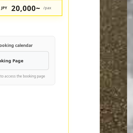
20,000~
JPY
/pax
ooking calendar
oking Page
 to access the booking page