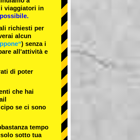
tinuiamo a
i viaggiatori in
possibile.
li richiesti per
verai alcun
appone“
) senza i
re all'attività e
ati di poter
enti che hai
ail
icipo se ci sono
abbastanza tempo
 solo sotto tua