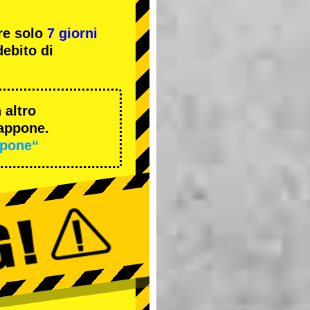
re solo
7 giorni
ebito di
 altro
iappone.
ppone“