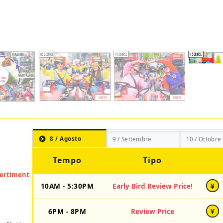
8 / Agosto
9 / Settembre
10 / Ottobre
Tempo
Tipo
10AM - 5:30PM
Early Bird Review Price!
¥
6PM - 8PM
Review Price
¥