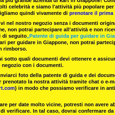
la
più grande azienda di kart
in Giappone! Con
lti celebrità
e siamo l'
attività più popolare
per 
igliamo quindi vivamente di
prenotare il prima 
ivi nel nostro negozio senza i documenti origina
e, non potrai partecipare all'attività e non rice
i di seguito
„Patente di guida per guidare in Gi
i per guidare in Giappone, non potrai partecipa
n rimborso.
ui sotto quali documenti devi ottenere e assicur
o negozio con i documenti.
inviarci foto della patente di guida e dei docum
 prenotato la nostra attività tramite chat o e-m
rt.com
) in modo che possiamo verificare in ant
are per date molto vicine, potresti non avere 
di verificare. In tal caso, dovrai confermare da