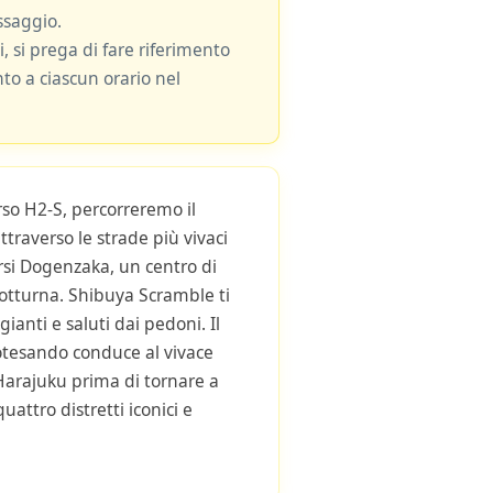
ssaggio.
i, si prega di fare riferimento
nto a ciascun orario nel
rso H2-S, percorreremo il
traverso le strade più vivaci
rsi Dogenzaka, un centro di
notturna. Shibuya Scramble ti
ianti e saluti dai pedoni. Il
tesando conduce al vivace
Harajuku prima di tornare a
attro distretti iconici e