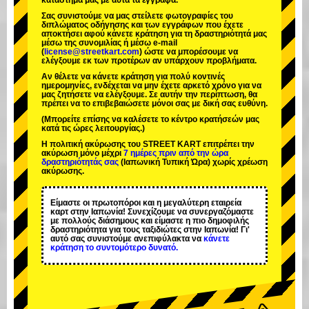
κατάστημά μας με αυτά τα έγγραφα.
Σας συνιστούμε να μας στείλετε φωτογραφίες του
διπλώματος οδήγησης και των εγγράφων που έχετε
αποκτήσει αφού κάνετε κράτηση για τη δραστηριότητά μας
μέσω της συνομιλίας ή μέσω e-mail
(
license@streetkart.com
) ώστε να μπορέσουμε να
ελέγξουμε εκ των προτέρων αν υπάρχουν προβλήματα.
Αν θέλετε να κάνετε κράτηση για πολύ κοντινές
ημερομηνίες, ενδέχεται να μην έχετε αρκετό χρόνο για να
μας ζητήσετε να ελέγξουμε. Σε αυτήν την περίπτωση, θα
πρέπει να το επιβεβαιώσετε μόνοι σας με δική σας ευθύνη.
(Μπορείτε επίσης να καλέσετε το κέντρο κρατήσεών μας
κατά τις ώρες λειτουργίας.)
Η πολιτική ακύρωσης του STREET KART επιτρέπει την
ακύρωση μόνο μέχρι
7 ημέρες πριν από την ώρα
δραστηριότητάς σας
(Ιαπωνική Τυπική Ώρα) χωρίς χρέωση
ακύρωσης.
Είμαστε οι
πρωτοπόροι
και η
μεγαλύτερη εταιρεία
καρτ
στην Ιαπωνία! Συνεχίζουμε να συνεργαζόμαστε
με
πολλούς διάσημους
και είμαστε η
πιο δημοφιλής
δραστηριότητα
για τους ταξιδιώτες στην Ιαπωνία! Γι'
αυτό σας συνιστούμε ανεπιφύλακτα να
κάνετε
κράτηση το συντομότερο δυνατό.