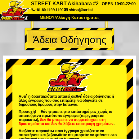
STREET KART Akihabara #2
OPEN 10:00-22:00
📞+81-80-1199-1199
📧
shina@kart.st
ΜΕΝΟΥ/Αλλαγή Καταστήματος
ΚΥΡΙΩΣ
Άδεια Οδήγησης
Σχετικά
Προδιαγραφές
Τιμές
Πρόσβαση
Αναφορές
Συχνές Ερωτήσεις
Εταιρεία
Κράτηση
Αλλαγή Καταστήματος
Τόκιο Σινάγαουα #1
Τόκιο Ακίχαμπαρα #1
Τόκιο Ακίχαμπαρα #2
Τόκιο Σιμπούγια
Αυτή η δραστηριότητα απαιτεί διεθνή άδεια οδήγησης ή
άλλο έγγραφο που σας επιτρέπει να οδηγείτε σε
Τόκιο Σιμπούγια Annex
Τόκιο Κόλπος
δημόσιους δρόμους στην Ιαπωνία.
Προσοχή! Εάν φτάσετε στο κατάστημά μας χωρίς τα
Τόκιο Ασακούσα
Οσάκα
απαιτούμενα πρωτότυπα έγγραφα (περιγράφεται
παρακάτω),
δεν θα μπορείτε να συμμετάσχετε στη
δραστηριότητα
και
δεν θα λάβετε επιστροφή χρημάτων
.
Οκινάουα
Διαβάστε παρακάτω ποια έγγραφα χρειάζεστε να
αποκτήσετε και βεβαιωθείτε ότι μπορείτε να φτάσετε στο