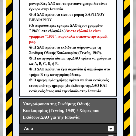
μονοφυλλες ΔΑΟ και τα φωτοαντίγραφα δεν είναι
έγκυρα στην Ιαπωνία.
③ Η ΔΑΟ πρέπει να είναι σε μορφή ΧΆΡΤΙΝΟΥ
ΒΙΒΛΙΑΡΊΟΥ.
(Οι περισσότερες έγκυρες ΔΑΟ έχουν γραμμένο
"1949" στο εξώφυλλο.)
Αν στο εξώφυλλο είναι
γραμμένο "1968", παρακαλώ επικοινωνήστε μαζί
μας.
④ Η ΔΑΟ πρέπει να εκδίδεται σύμφωνα με τη
Συνθήκη Οδικής Κυκλοφορίας (Γενεύη, 1949).
⑤ Η κατηγορία άδειας της ΔΑΟ πρέπει να γράφεται
ως A, B, C, D, ή E.
⑥ Η ΔΑΟ πρέπει να έχει σφραγίδα ή σημείωμα στο
τμήμα B της κατηγορίας άδειας.
⑦ Η ημερομηνία χρήσης πρέπει να είναι εντός ενός
έτους από την ημερομηνία έκδοσης της ΔΑΟ ΚΑΙ
εντός ενός έτους από την είσοδο στην Ιαπωνία.
Υπογράφουσα της Συνθήκης Οδικής
Κυκλοφορίας (Γενεύη, 1949) / Χώρες που
Εκδίδουν ΔΑΟ για την Ιαπωνία
Asia