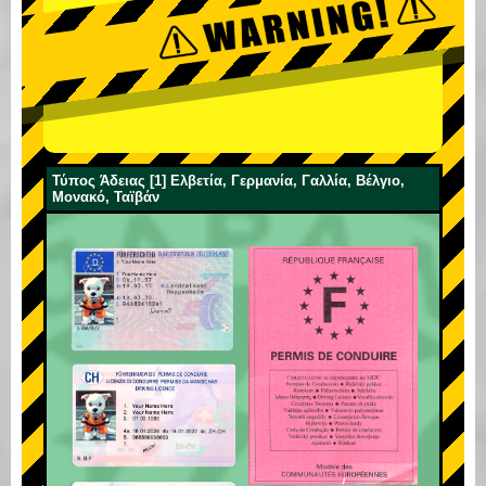
Τύπος Άδειας [1] Ελβετία, Γερμανία, Γαλλία, Βέλγιο,
Μονακό, Ταϊβάν