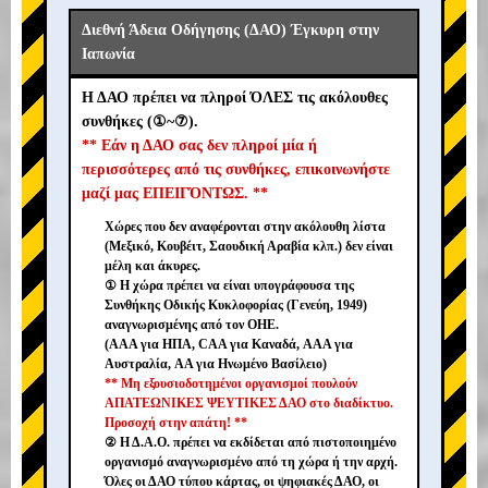
Διεθνή Άδεια Οδήγησης (ΔΑΟ) Έγκυρη στην
Ιαπωνία
Η ΔΑΟ πρέπει να πληροί ΌΛΕΣ τις ακόλουθες
συνθήκες (①~⑦).
** Εάν η ΔΑΟ σας δεν πληροί μία ή
περισσότερες από τις συνθήκες, επικοινωνήστε
μαζί μας ΕΠΕΙΓΌΝΤΩΣ. **
Χώρες που δεν αναφέρονται στην ακόλουθη λίστα
(Μεξικό, Κουβέιτ, Σαουδική Αραβία κλπ.) δεν είναι
μέλη και άκυρες.
① Η χώρα πρέπει να είναι υπογράφουσα της
Συνθήκης Οδικής Κυκλοφορίας (Γενεύη, 1949)
αναγνωρισμένης από τον ΟΗΕ.
(AAA για ΗΠΑ, CAA για Καναδά, AAA για
Αυστραλία, AA για Ηνωμένο Βασίλειο)
** Μη εξουσιοδοτημένοι οργανισμοί πουλούν
ΑΠΑΤΕΩΝΙΚΕΣ ΨΕΥΤΙΚΕΣ ΔΑΟ στο διαδίκτυο.
Προσοχή στην απάτη! **
② Η Δ.Α.Ο. πρέπει να εκδίδεται από πιστοποιημένο
οργανισμό αναγνωρισμένο από τη χώρα ή την αρχή.
Όλες οι ΔΑΟ τύπου κάρτας, οι ψηφιακές ΔΑΟ, οι