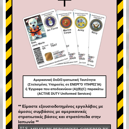
Αμερικανική DoD/Στρατιωτική Ταυτότητα
(Στολισμένες Υπηρεσίες σε ΕΝΕΡΓΌ ΥΠΗΡΕΣΊΑ)
ή Έγγραφα που αποδεικνύουν (A)(B)(C) παρακάτω
(ACTIVE DUTY Uniformed Services)
** Είμαστε εξουσιοδοτημένος εργολάβος με
άμεσες συμβάσεις με αμερικανικές
στρατιωτικές βάσεις και στρατόπεδα στην
Ιαπωνία **
U.S. military personnel covered by