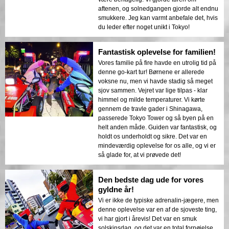
aftenen, og solnedgangen gjorde alt endnu
smukkere. Jeg kan varmt anbefale det, hvis
du leder efter noget unikt i Tokyo!
Fantastisk oplevelse for familien!
Vores familie på fire havde en utrolig tid på
denne go-kart tur! Børnene er allerede
voksne nu, men vi havde stadig så meget
sjov sammen. Vejret var lige tilpas - klar
himmel og milde temperaturer. Vi kørte
gennem de travle gader i Shinagawa,
passerede Tokyo Tower og så byen på en
helt anden måde. Guiden var fantastisk, og
holdt os underholdt og sikre. Det var en
mindeværdig oplevelse for os alle, og vi er
så glade for, at vi prøvede det!
Den bedste dag ude for vores
gyldne år!
Vi er ikke de typiske adrenalin-jægere, men
denne oplevelse var en af de sjoveste ting,
vi har gjort i årevis! Det var en smuk
solskinsdag, og det var en total fornøjelse