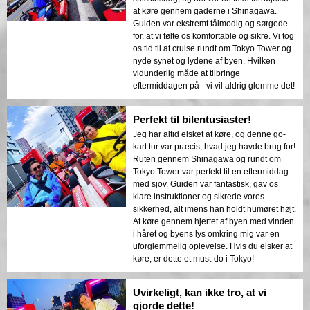
at køre gennem gaderne i Shinagawa.
Guiden var ekstremt tålmodig og sørgede
for, at vi følte os komfortable og sikre. Vi tog
os tid til at cruise rundt om Tokyo Tower og
nyde synet og lydene af byen. Hvilken
vidunderlig måde at tilbringe
eftermiddagen på - vi vil aldrig glemme det!
Perfekt til bilentusiaster!
Jeg har altid elsket at køre, og denne go-
kart tur var præcis, hvad jeg havde brug for!
Ruten gennem Shinagawa og rundt om
Tokyo Tower var perfekt til en eftermiddag
med sjov. Guiden var fantastisk, gav os
klare instruktioner og sikrede vores
sikkerhed, alt imens han holdt humøret højt.
At køre gennem hjertet af byen med vinden
i håret og byens lys omkring mig var en
uforglemmelig oplevelse. Hvis du elsker at
køre, er dette et must-do i Tokyo!
Uvirkeligt, kan ikke tro, at vi
gjorde dette!