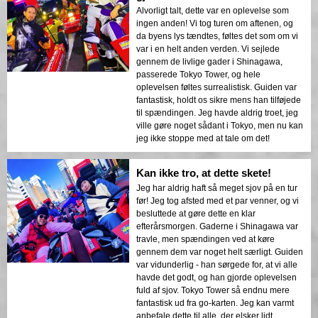
Alvorligt talt, dette var en oplevelse som
ingen anden! Vi tog turen om aftenen, og
da byens lys tændtes, føltes det som om vi
var i en helt anden verden. Vi sejlede
gennem de livlige gader i Shinagawa,
passerede Tokyo Tower, og hele
oplevelsen føltes surrealistisk. Guiden var
fantastisk, holdt os sikre mens han tilføjede
til spændingen. Jeg havde aldrig troet, jeg
ville gøre noget sådant i Tokyo, men nu kan
jeg ikke stoppe med at tale om det!
Kan ikke tro, at dette skete!
Jeg har aldrig haft så meget sjov på en tur
før! Jeg tog afsted med et par venner, og vi
besluttede at gøre dette en klar
efterårsmorgen. Gaderne i Shinagawa var
travle, men spændingen ved at køre
gennem dem var noget helt særligt. Guiden
var vidunderlig - han sørgede for, at vi alle
havde det godt, og han gjorde oplevelsen
fuld af sjov. Tokyo Tower så endnu mere
fantastisk ud fra go-karten. Jeg kan varmt
anbefale dette til alle, der elsker lidt