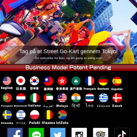
Virksomhed
Booking
Skift butik
Tokyo Shinagawa
Tokyo Akihabara#1
Tokyo Akihabara#2
Tokyo Shibuya
Tokyo Shibuya Annex
Tokyo Bay
Tag på et Street Go-Kart gennem Tokyo!
Tokyo Asakusa
Osaka
En oplevelse for livet, og én gang er aldrig nok!
Okinawa