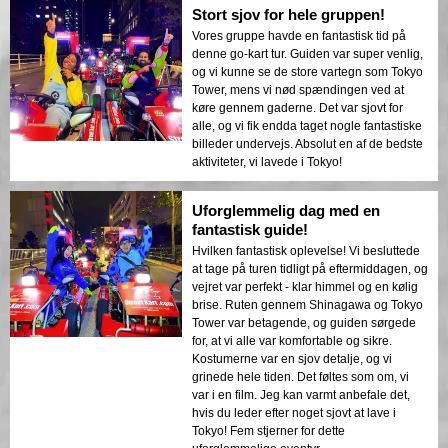
Stort sjov for hele gruppen!
Vores gruppe havde en fantastisk tid på
denne go-kart tur. Guiden var super venlig,
og vi kunne se de store vartegn som Tokyo
Tower, mens vi nød spændingen ved at
køre gennem gaderne. Det var sjovt for
alle, og vi fik endda taget nogle fantastiske
billeder undervejs. Absolut en af de bedste
aktiviteter, vi lavede i Tokyo!
Uforglemmelig dag med en
fantastisk guide!
Hvilken fantastisk oplevelse! Vi besluttede
at tage på turen tidligt på eftermiddagen, og
vejret var perfekt - klar himmel og en kølig
brise. Ruten gennem Shinagawa og Tokyo
Tower var betagende, og guiden sørgede
for, at vi alle var komfortable og sikre.
Kostumerne var en sjov detalje, og vi
grinede hele tiden. Det føltes som om, vi
var i en film. Jeg kan varmt anbefale det,
hvis du leder efter noget sjovt at lave i
Tokyo! Fem stjerner for dette