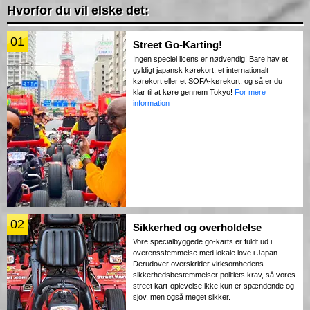
Hvorfor du vil elske det:
01
Street Go-Karting!
Ingen speciel licens er nødvendig! Bare hav et
gyldigt japansk kørekort, et internationalt
kørekort eller et SOFA-kørekort, og så er du
klar til at køre gennem Tokyo!
For mere
information
02
Sikkerhed og overholdelse
Vore specialbyggede go-karts er fuldt ud i
overensstemmelse med lokale love i Japan.
Derudover overskrider virksomhedens
sikkerhedsbestemmelser politiets krav, så vores
street kart-oplevelse ikke kun er spændende og
sjov, men også meget sikker.