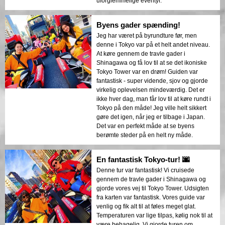
uforglemmelige eventyr.
Byens gader spænding!
Jeg har været på byrundture før, men
denne i Tokyo var på et helt andet niveau.
At køre gennem de travle gader i
Shinagawa og få lov til at se det ikoniske
Tokyo Tower var en drøm! Guiden var
fantastisk - super vidende, sjov og gjorde
virkelig oplevelsen mindeværdig. Det er
ikke hver dag, man får lov til at køre rundt i
Tokyo på den måde! Jeg ville helt sikkert
gøre det igen, når jeg er tilbage i Japan.
Det var en perfekt måde at se byens
berømte steder på en helt ny måde.
En fantastisk Tokyo-tur! 🌆
Denne tur var fantastisk! Vi cruisede
gennem de travle gader i Shinagawa og
gjorde vores vej til Tokyo Tower. Udsigten
fra karten var fantastisk. Vores guide var
venlig og fik alt til at føles meget glat.
Temperaturen var lige tilpas, kølig nok til at
være behagelig. Vi gjorde turen om