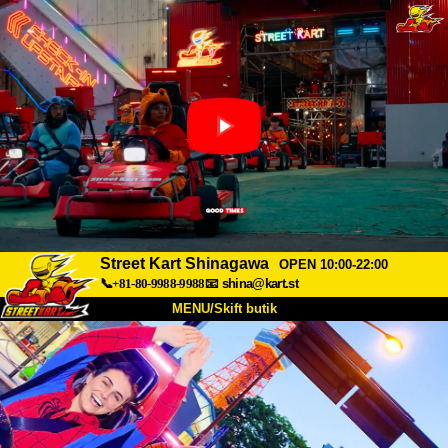
Street Kart Shinagawa
OPEN 10:00-22:00
📞+81-80-9988-9988
📧
shina@kart.st
MENU/Skift butik
TOP
Om
Specifikationer
Pris
Adgang
Stemme
FAQ