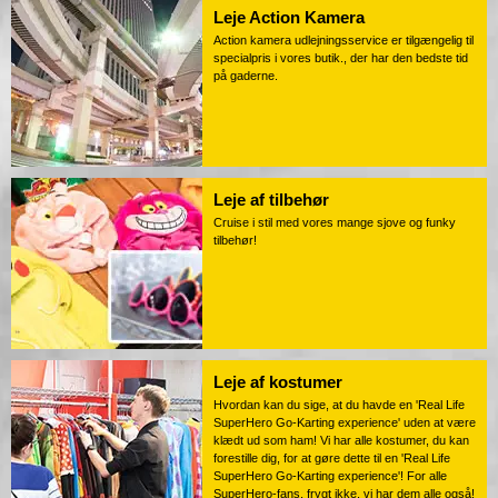
Leje Action Kamera
Action kamera udlejningsservice er tilgængelig til
specialpris i vores butik., der har den bedste tid
på gaderne.
Leje af tilbehør
Cruise i stil med vores mange sjove og funky
tilbehør!
Leje af kostumer
Hvordan kan du sige, at du havde en 'Real Life
SuperHero Go-Karting experience' uden at være
klædt ud som ham! Vi har alle kostumer, du kan
forestille dig, for at gøre dette til en 'Real Life
SuperHero Go-Karting experience'! For alle
SuperHero-fans, frygt ikke, vi har dem alle også!