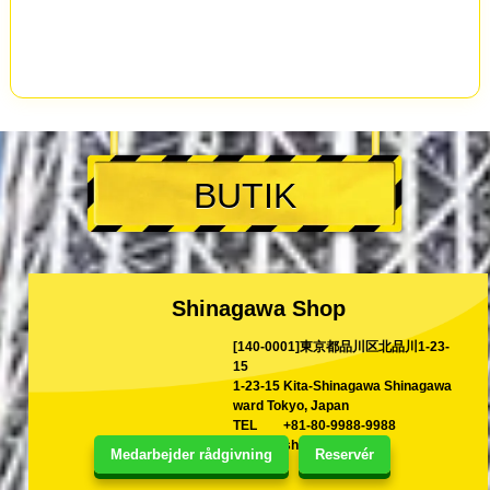
BUTIK
Shinagawa Shop
[140-0001]東京都品川区北品川1-23-
15
1-23-15 Kita-Shinagawa Shinagawa
ward Tokyo, Japan
TEL
+81-80-9988-9988
E-mail
shina@kart.st
Medarbejder rådgivning
Reservér