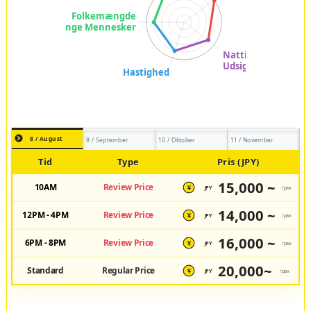
8 / August
9 / September
10 / Oktober
11 / November
Tid
Type
Pris (JPY)
15,000 ~
10AM
Review Price
JPY
/pax
¥
14,000 ~
12PM - 4PM
Review Price
JPY
/pax
¥
16,000 ~
6PM - 8PM
Review Price
JPY
/pax
¥
20,000~
Standard
Regular Price
JPY
/pax
¥