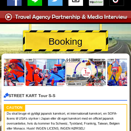
Booking
STREET KART Tour S-S
CAUTION
Du skal bruge et gyldigt japansk kørekort, et internationalt kørekort, en SOFA-
licens til USA's styrker i Japan eller dit eget kørekort med en officiel japansk
oversættelse, hvis du kommer fra Schweiz, Tyskland, Frankrig, Taiwan, Belgien
eller Monaco. Husk! INGEN LICENS, INGEN KØRSEL!