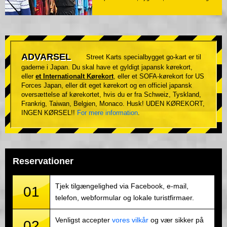
ADVARSEL
Street Karts specialbygget go-kart er til
gaderne i Japan. Du skal have et gyldigt japansk kørekort,
eller
et Internationalt Kørekort
, eller et SOFA-kørekort for US
Forces Japan, eller dit eget kørekort og en officiel japansk
oversættelse af kørekortet, hvis du er fra Schweiz, Tyskland,
Frankrig, Taiwan, Belgien, Monaco. Husk! UDEN KØREKORT,
INGEN KØRSEL!!
For mere information
.
Reservationer
Tjek tilgængelighed via Facebook, e-mail,
01
telefon, webformular og lokale turistfirmaer.
Venligst accepter
vores vilkår
og vær sikker på
02